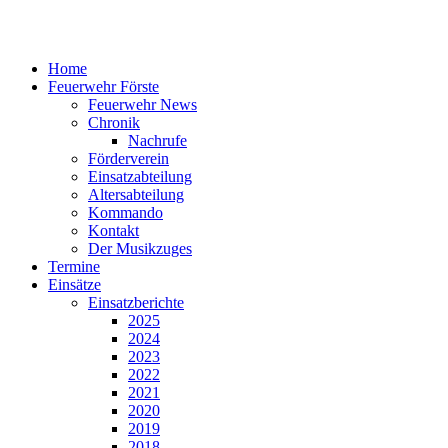
Home
Feuerwehr Förste
Feuerwehr News
Chronik
Nachrufe
Förderverein
Einsatzabteilung
Altersabteilung
Kommando
Kontakt
Der Musikzuges
Termine
Einsätze
Einsatzberichte
2025
2024
2023
2022
2021
2020
2019
2018